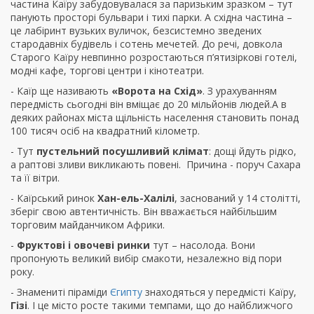
частина Каїру забудовувалася за паризьким зразком – тут
панують просторі бульвари і тихі парки. А східна частина –
це лабіринт вузьких вуличок, безсистемно зведених
стародавніх будівель і сотень мечетей. До речі, довкола
Старого Каїру невпинно розростаються п’ятизіркові готелі,
модні кафе, торгові центри і кінотеатри.
- Каїр ще називають
«Ворота на Схід»
. З урахуванням
передмість сьогодні він вміщає до 20 мільйонів людей.А в
деяких районах міста щільність населення становить понад
100 тисяч осіб на квадратний кілометр.
- Тут
пустельний посушливий клімат
: дощі йдуть рідко,
а раптові зливи викликають повені. Причина - поруч Сахара
та її вітри.
- Каїрський ринок
Хан-ель-Халілі
, заснований у 14 столітті,
зберіг свою автентичність. Він вважається найбільшим
торговим майданчиком Африки.
-
Фруктові і овочеві ринки
тут – насолода. Вони
пропонують великий вибір смакоти, незалежно від пори
року.
- Знамениті піраміди
Єгипту
знаходяться у передмісті Каїру,
Гізі
. І це місто росте такими темпами, що до найближчого