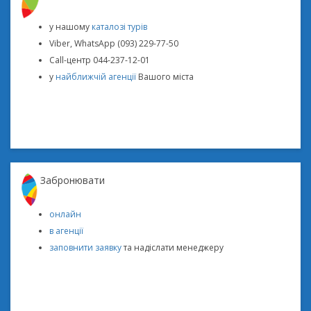
у нашому
каталозі турів
Viber, WhatsApp (093) 229-77-50
Call-центр 044-237-12-01
у
найближчій агенції
Вашого міста
Забронювати
онлайн
в агенції
заповнити заявку
та надіслати менеджеру