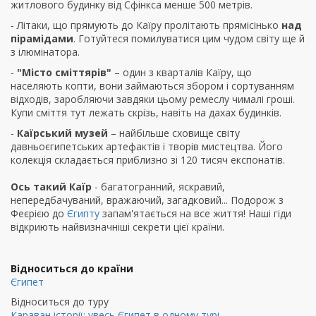
житлового будинку від Сфінкса менше 500 метрів.
- Літаки, що прямують до Каїру пролітають прямісінько
над
пірамідами
. Готуйтеся помилуватися цим чудом світу ще й
з ілюмінатора.
-
"Місто сміттярів"
– один з кварталів Каїру, що
населяють копти, вони займаються збором і сортуванням
відходів, заробляючи завдяки цьому ремеслу чималі гроші.
Купи сміття тут лежать скрізь, навіть на дахах будинків.
-
Каїрський музей
– найбільше сховище світу
давньоєгипетських артефактів і творів мистецтва. Його
колекція складається приблизно зі 120 тисяч експонатів.
Ось такий Каїр
- багатогранний, яскравий,
непередбачуваний, вражаючий, загадковий... Подорож з
Феєрією до
Єгипту
запам'ятається на все життя! Наші гіди
відкриють найвизначніші секрети цієї країни.
Відноситься до країни
Єгипет
Відноситься до туру
Караван історії: увесь Єгипет в одному турі