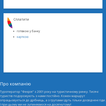
Cплатити
готівкою у банку
карткою
Про компанію
Туроператор "Феєрія" з 2001 року на туристичному ринку. Тисячі
туристів подорожують з нами постійно. Кожен маршрут
опрацьовується до дрібниць, а з групами їдуть тільки досвідчені гіди.
І при цьому ми не зупиняємося на досягнутому!