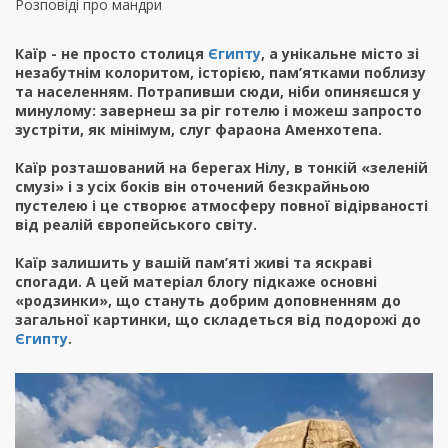
Розповіді про мандри
Каїр - не просто столиця
Єгипту
, а унікальне місто зі
незабутнім колоритом, історією, пам’ятками поблизу
та населенням. Потрапивши сюди, ніби опиняєшся у
минулому: завернеш за ріг готелю і можеш запросто
зустріти, як мінімум, слуг фараона Аменхотепа.
Каїр розташований на берегах Нілу, в тонкій «зеленій
смузі» і з усіх боків він оточений безкрайньою
пустелею і це створює атмосферу повної відірваності
від реалій європейського світу.
Каїр залишить у вашій пам’яті живі та яскраві
спогади. А цей матеріал блогу підкаже основні
«родзинки», що стануть добрим доповненням до
загальної картинки, що складеться від подорожі до
Єгипту
.