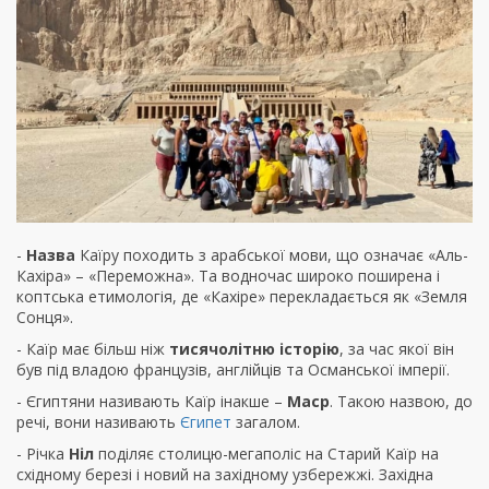
-
Назва
Каїру походить з арабської мови, що означає «Аль-
Кахіра» – «Переможна». Та водночас широко поширена і
коптська етимологія, де «Кахіре» перекладається як «Земля
Сонця».
- Каїр має більш ніж
тисячолітню історію
, за час якої він
був під владою французів, англійців та Османської імперії.
- Єгиптяни називають Каїр інакше –
Маср
. Такою назвою, до
речі, вони називають
Єгипет
загалом.
- Річка
Ніл
поділяє столицю-мегаполіс на Старий Каїр на
східному березі і новий на західному узбережжі. Західна